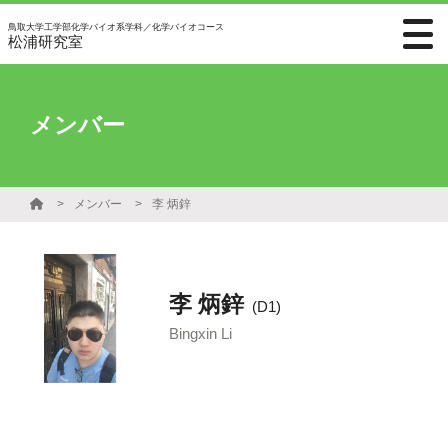
鳥取大学工学部化学バイオ系学科／化学バイオコース
松浦研究室
メンバー
メンバー
李 炳鋅
李 炳鋅
(D1)
Bingxin Li