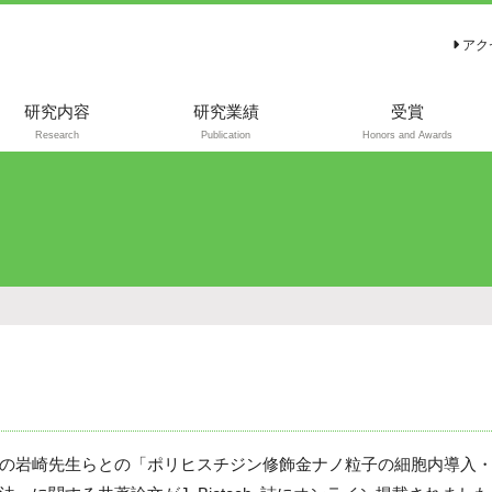
アク
研究内容
研究業績
受賞
Research
Publication
Honors and Awards
代表的な発表論文
代表的な総説・解
説
の岩崎先生らとの「ポリヒスチジン修飾金ナノ粒子の細胞内導入