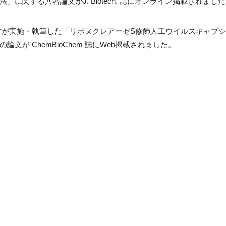
」に関する共著論文がJ. Biotech. 誌にオンライン掲載されまし
ng)君が実施・執筆した「リボヌクレアーゼS修飾人工ウイルスキャプ
論文が ChemBioChem 誌にWeb掲載されました。