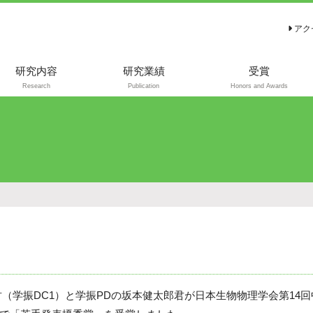
アク
研究内容
研究業績
受賞
Research
Publication
Honors and Awards
代表的な発表論文
代表的な総説・解
説
君（学振DC1）と学振PDの坂本健太郎君が日本生物物理学会第14回