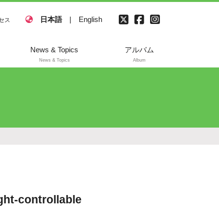
日本語
|
English
セス
News & Topics
アルバム
News & Topics
Album
ght-controllable