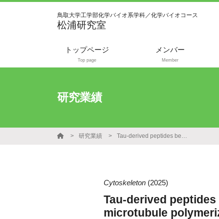
鳥取大学工学部化学バイオ系学科／化学バイオコース
松浦研究室
トップページ
メンバー
Top page
Member
研究業績
研究業績
Tau-derived peptides bearing azobenzene on side chains for light-controllable microtubule polymerization
Cytoskeleton
(2025)
Tau-derived peptides 
microtubule polymeri