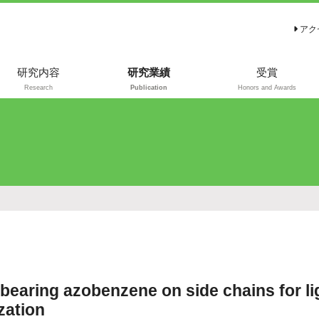
アク
研究内容
研究業績
受賞
Research
Publication
Honors and Awards
代表的な発表論文
代表的な総説・解
説
bearing azobenzene on side chains for li
zation