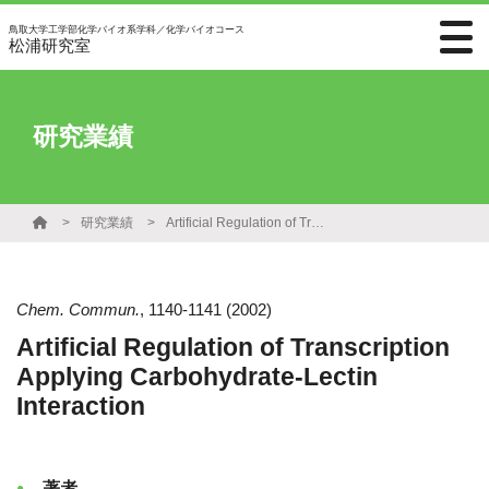
鳥取大学工学部化学バイオ系学科／化学バイオコース
松浦研究室
研究業績
研究業績
Artificial Regulation of Transcription Applying Carbohydrate-Lectin Interaction
Chem. Commun.
,
1140-1141
(2002)
Artificial Regulation of Transcription
Applying Carbohydrate-Lectin
Interaction
著者