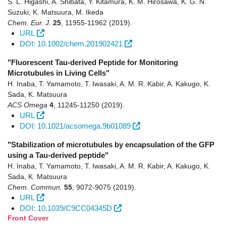
S. L. Higashi, A. Shibata, Y. Kitamura, K. M. Hirosawa, K. G. N.
Suzuki, K. Matsuura, M. Ikeda
Chem. Eur. J.
25
,
11955-11962
(2019)
.
URL
DOI: 10.1002/chem.201902421
"Fluorescent Tau-derived Peptide for Monitoring
Microtubules in Living Cells"
H. Inaba, T. Yamamoto, T. Iwasaki, A. M. R. Kabir, A. Kakugo, K.
Sada, K. Matsuura
ACS Omega
4
,
11245-11250
(2019)
.
URL
DOI: 10.1021/acsomega.9b01089
"Stabilization of microtubules by encapsulation of the GFP
using a Tau-derived peptide"
H. Inaba, T. Yamamoto, T. Iwasaki, A. M. R. Kabir, A. Kakugo, K.
Sada, K. Matsuura
Chem. Commun.
55
,
9072-9075
(2019)
.
URL
DOI: 10.1039/C9CC04345D
Front Cover