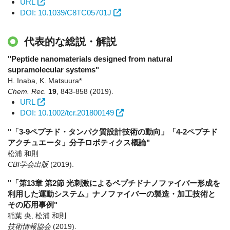
URL
DOI: 10.1039/C8TC05701J
代表的な総説・解説
"Peptide nanomaterials designed from natural
supramolecular systems"
H. Inaba, K. Matsuura*
Chem. Rec.
19
,
843-858
(2019)
.
URL
DOI: 10.1002/tcr.201800149
"「3-9ペプチド・タンパク質設計技術の動向」「4-2ペプチド
アクチュエータ」分子ロボティクス概論"
松浦 和則
CBI学会出版
(2019)
.
"「第13章 第2節 光刺激によるペプチドナノファイバー形成を
利用した運動システム」ナノファイバーの製造・加工技術と
その応用事例"
稲葉 央, 松浦 和則
技術情報協会
(2019)
.