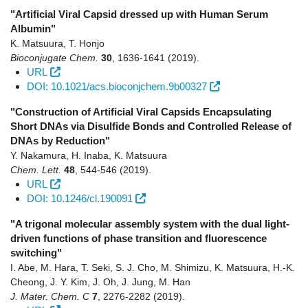
"Artificial Viral Capsid dressed up with Human Serum
Albumin"
K. Matsuura, T. Honjo
Bioconjugate Chem.
30
,
1636-1641
(2019)
.
URL
DOI: 10.1021/acs.bioconjchem.9b00327
"Construction of Artificial Viral Capsids Encapsulating
Short DNAs via Disulfide Bonds and Controlled Release of
DNAs by Reduction"
Y. Nakamura, H. Inaba, K. Matsuura
Chem. Lett.
48
,
544-546
(2019)
.
URL
DOI: 10.1246/cl.190091
"A trigonal molecular assembly system with the dual light-
driven functions of phase transition and fluorescence
switching"
I. Abe, M. Hara, T. Seki, S. J. Cho, M. Shimizu, K. Matsuura, H.-K.
Cheong, J. Y. Kim, J. Oh, J. Jung, M. Han
J. Mater. Chem. C
7
,
2276-2282
(2019)
.