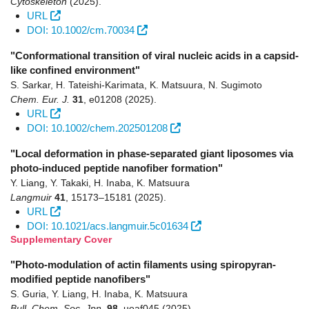
Cytoskeleton
(2025)
.
URL
DOI: 10.1002/cm.70034
"Conformational transition of viral nucleic acids in a capsid-
like confined environment"
S. Sarkar, H. Tateishi-Karimata, K. Matsuura, N. Sugimoto
Chem. Eur. J.
31
,
e01208
(2025)
.
URL
DOI: 10.1002/chem.202501208
"Local deformation in phase-separated giant liposomes via
photo-induced peptide nanofiber formation"
Y. Liang, Y. Takaki, H. Inaba, K. Matsuura
Langmuir
41
,
15173–15181
(2025)
.
URL
DOI: 10.1021/acs.langmuir.5c01634
Supplementary Cover
"Photo-modulation of actin filaments using spiropyran-
modified peptide nanofibers"
S. Guria, Y. Liang, H. Inaba, K. Matsuura
Bull. Chem. Soc. Jpn.
98
,
uoaf045
(2025)
.