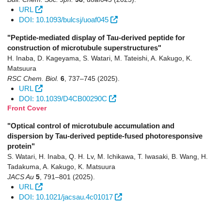
URL
DOI: 10.1093/bulcsj/uoaf045
"Peptide-mediated display of Tau-derived peptide for
construction of microtubule superstructures"
H. Inaba, D. Kageyama, S. Watari, M. Tateishi, A. Kakugo, K.
Matsuura
RSC Chem. Biol.
6
,
737–745
(2025)
.
URL
DOI: 10.1039/D4CB00290C
Front Cover
"Optical control of microtubule accumulation and
dispersion by Tau-derived peptide-fused photoresponsive
protein"
S. Watari, H. Inaba, Q. H. Lv, M. Ichikawa, T. Iwasaki, B. Wang, H.
Tadakuma, A. Kakugo, K. Matsuura
JACS Au
5
,
791–801
(2025)
.
URL
DOI: 10.1021/jacsau.4c01017