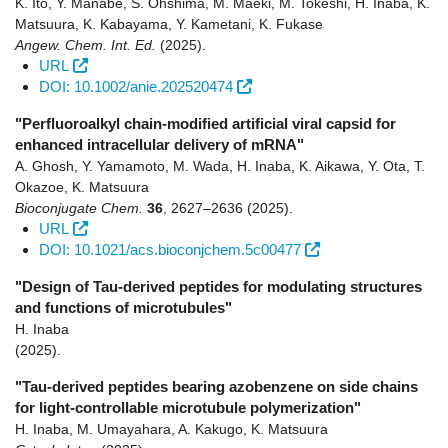
K. Ito, Y. Manabe, S. Ohshima, M. Maeki, M. Tokeshi, H. Inaba, K.
Matsuura, K. Kabayama, Y. Kametani, K. Fukase
Angew. Chem. Int. Ed.
(2025)
.
URL
DOI: 10.1002/anie.202520474
"Perfluoroalkyl chain-modified artificial viral capsid for
enhanced intracellular delivery of mRNA"
A. Ghosh, Y. Yamamoto, M. Wada, H. Inaba, K. Aikawa, Y. Ota, T.
Okazoe, K. Matsuura
Bioconjugate Chem.
36
,
2627–2636
(2025)
.
URL
DOI: 10.1021/acs.bioconjchem.5c00477
"Design of Tau-derived peptides for modulating structures
and functions of microtubules"
H. Inaba
(2025)
.
"Tau-derived peptides bearing azobenzene on side chains
for light-controllable microtubule polymerization"
H. Inaba, M. Umayahara, A. Kakugo, K. Matsuura